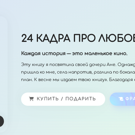
24 КАДРА ПРО ЛЮБО
Каждая история –– это маленькое кино.
Эту книгу я посвятила своей дочери Ане. Однажды
пришла ко мне, села напротив, разлила по бока
план. К весне мы издаем твою книгу». Благодаря 
КУПИТЬ / ПОДАРИТЬ
ФР
и