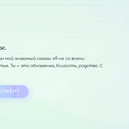
ас.
н мой знакомый сказал: «Я не со всеми
ы». Ты –– это обнаженка, близость, родство. С
АГМЕНТ