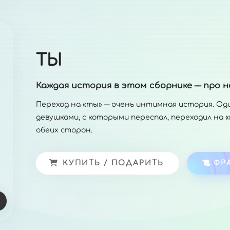
ТЫ
Каждая история в этом сборнике –– про н
Переход на «ты» –– очень интимная история. Оди
девушками, с которыми переспал, переходил на «т
обеих сторон.
КУПИТЬ / ПОДАРИТЬ
ФР
и