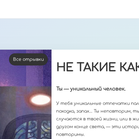
ВАШЕ ИМЯ
ВАШ EMAIL
ТЕМА
Все отрывки
НЕ ТАКИЕ КА
СООБЩЕНИЕ
Ты — уникальный человек.
У тебя уникальные отпечатки пальц
походка, запах… Ты неповторим, ты
случаются в твоей жизни, или в жи
другом конце света, — эти истори
повторимы.