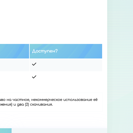
Доступен?
во на частное, некоммерческое использование её
ения) и два (2) скачивания.