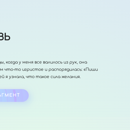
ВЬ
, когда у меня все валилось из рук, она
лам что-то игристое и распорядилась: «Пиши
ей я узнала, что такое сила желания.
АГМЕНТ