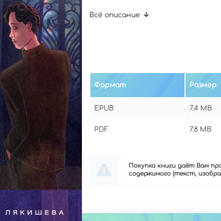
Всё описание
ОТПРАВИТЬ
Формат
Размер
EPUB
7.4 MB
PDF
7.8 MB
Покупка книги даёт Вам пра
содержимого (текст, изображ